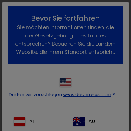
lock_outline
search
menu
Bevor Sie fortfahren
Sie befinden sich hier:
Home
Produkte
Schwein
Arzneimittel
Sie möchten Informationen finden, die
Verschreibungspflichtig
der Gesetzgebung Ihres Landes
Verschreibungspflichtig
entsprechen? Besuchen Sie die Länder-
Website, die Ihrem Standort entspricht.
(23 Produkte)
Produkte filtern
Alles zurücksetzen
clear
Artikelklasse / Verschreibungspflichtig
clear
Dürfen wir vorschlagen
www.dechra-us.com
?
Artikelklasse
Alle
AT
AU
Verschreibungspflichtig
(23)