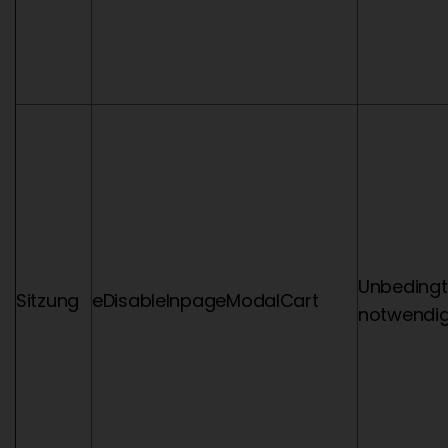
Unbedingt
Sitzung
eDisableInpageModalCart
notwendi