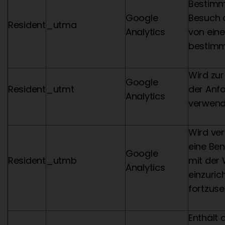
Bestimm
Google
Besuch 
Resident
_utma
Analytics
von ein
bestimm
Wird zur
Google
Resident
_utmt
der Anf
Analytics
verwend
Wird ve
eine Ben
Google
Resident
_utmb
mit der
Analytics
einzuric
fortzuse
Enthält 