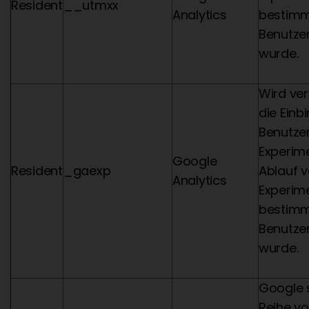
Resident
__utmxx
Analytics
bestimme
Benutze
wurde.
Wird ve
die Einb
Benutzer
Experim
Google
Resident
_gaexp
Ablauf 
Analytics
Experim
bestimme
Benutze
wurde.
Google s
Reihe v