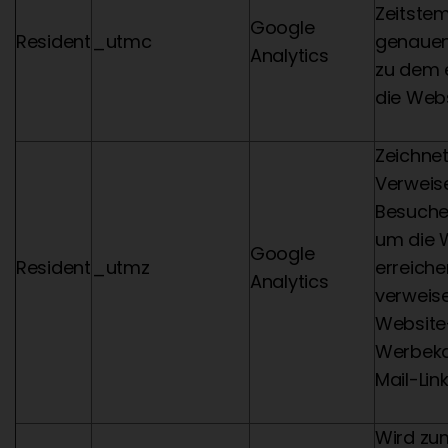
Zeitste
Google
Resident
_utmc
genauen
Analytics
zu dem 
die Webs
Zeichnet
Verweise
Besucher
um die 
Google
Resident
_utmz
erreichen
Analytics
verweise
Website
Werbek
Mail-Lin
Wird zu