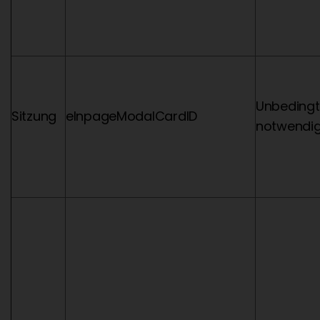
Unbedingt
Sitzung
eInpageModalCardID
notwendi