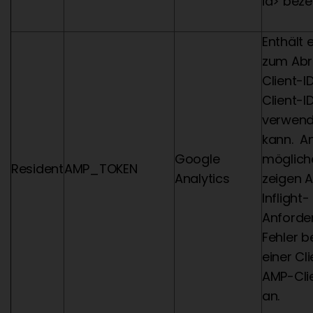
id> beze
Enthält 
zum Abr
Client-
Client-I
verwend
kann. A
Google
möglich
Resident
AMP_TOKEN
Analytics
zeigen 
Inflight-
Anforde
Fehler 
einer Cl
AMP-Cli
an.