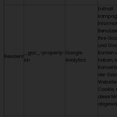
Enthält
kampag
Informat
Benutze
Ihre Goo
und Goo
_gac_<property-
Google
Konten 
Resident
id>
Analytics
haben, l
Konvert
der Goo
Website
Cookie, 
diese Mö
abgewäh