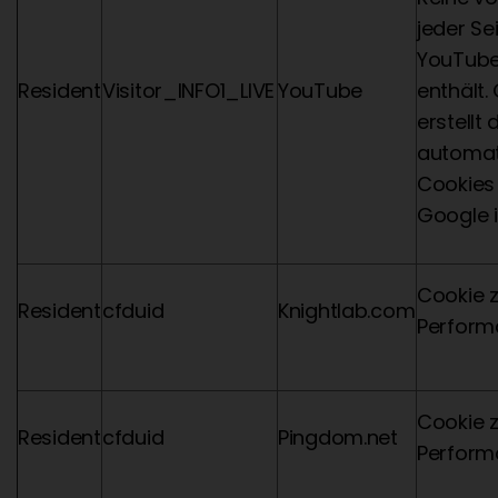
jeder Sei
YouTube
Resident
Visitor_INFO1_LIVE
YouTube
enthält.
erstellt
automat
Cookies
Google i
Cookie z
Resident
cfduid
Knightlab.com
Perfor
Cookie z
Resident
cfduid
Pingdom.net
Perfor