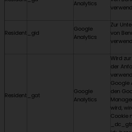
Analytics
verwend
Zur Unt
Google
Resident
_gid
von Ben
Analytics
verwend
Wird zur
der Anf
verwend
Google 
Google
den Goo
Resident
_gat
Analytics
Manager
wird, wi
Cookie 
_dc_gt