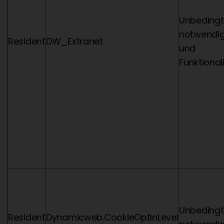
Unbedingt
notwendi
Resident
DW_Extranet
und
Funktional
Unbedingt
Resident
Dynamicweb.CookieOptInLevel