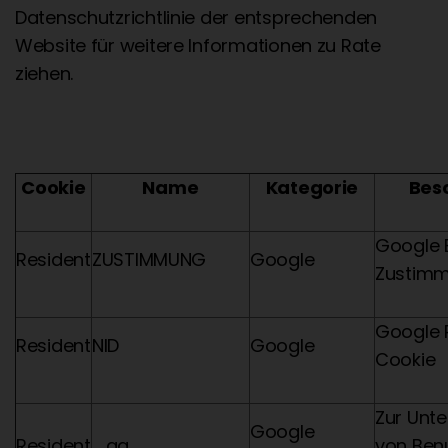
Datenschutzrichtlinie der entsprechenden
Website für weitere Informationen zu Rate
ziehen.
Cookie
Name
Kategorie
Bes
Google 
Resident
ZUSTIMMUNG
Google
Zustimm
Google 
Resident
NID
Google
Cookie
Zur Unt
Google
Resident
_ga
von Ben