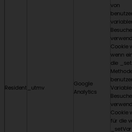
von
benutzer
variable
Besuche
verwend
Cookie w
wenn ein
die _se
Methode
benutzer
Google
Resident
_utmv
Variable
Analytics
Besuche
verwend
Cookie 
für die v
_setVa