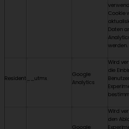
verwend
Cookie w
aktualis
Daten a
Analyti
werden.
Wird ve
die Einb
Google
Resident
__utmx
Benutzer
Analytics
Experim
bestimm
Wird ve
den Abl
Google
Experim