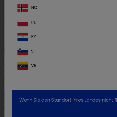
Arten von Cookies
NO
Wir sammeln sowohl „Sitzungs“-Cookies als
auch „residente" Cookies, die im Folgenden
PL
erläutert werden:
PY
Sitzungscookies
:
Diese Cookies sind temporär. Sie werden nur
SI
während der Browsersitzung eines Benutzers im
Gerätespeicher gespeichert und automatisch
VE
vom Gerät des Benutzers gelöscht, wenn der
Browser geschlossen wird.
Residente oder permanente Cookies
Wenn Sie den Standort Ihres Landes nicht f
Diese Cookies werden auf dem Gerät des
Benutzers gespeichert und werden nicht
gelöscht, wenn der Browser geschlossen wird.