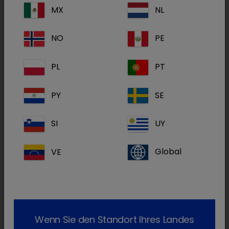
MX
NL
Bimectin Fluke 10/100 mg/ml
NO
PE
PL
PT
PY
SE
CalciLift forte
SI
UY
VE
Global
Wenn Sie den Standort Ihres Landes