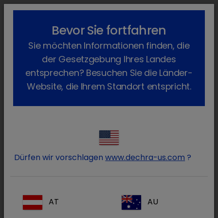
lock_outline
search
menu
Bevor Sie fortfahren
Sie befinden sich hier:
Home
Produkte
Rind
Arzneimittel
Sie möchten Informationen finden, die
der Gesetzgebung Ihres Landes
Arzneimittel
entsprechen? Besuchen Sie die Länder-
(25 Produkte)
Website, die Ihrem Standort entspricht.
Produkte filtern
Artikelklasse
Alle
Dürfen wir vorschlagen
www.dechra-us.com
?
Freiverkäuflich
(1)
Apothekenpflichtig
(1)
Verschreibungspflichtig
(22)
AT
AU
Fachgebiete