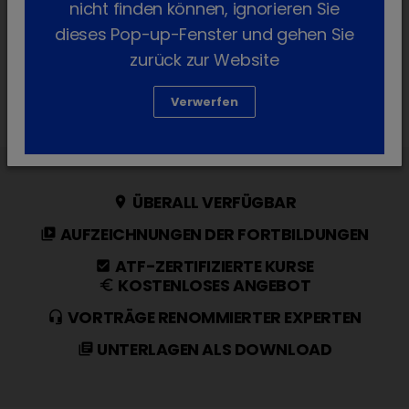
nicht finden können, ignorieren Sie
dieses Pop-up-Fenster und gehen Sie
zurück zur Website
Verwerfen
ÜBERALL VERFÜGBAR
place
AUFZEICHNUNGEN DER FORTBILDUNGEN
video_library
ATF-ZERTIFIZIERTE KURSE
check_box
KOSTENLOSES ANGEBOT
euro
VORTRÄGE RENOMMIERTER EXPERTEN
headset_mic
UNTERLAGEN ALS DOWNLOAD
library_books