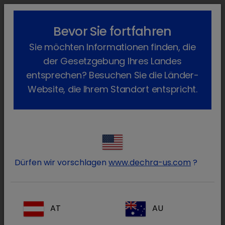
lock_outline
search
menu
Bevor Sie fortfahren
Dechra Academy
Sie möchten Informationen finden, die
LERNEN ON-DEMAND – WANN ES BEI IHNEN PASST
der Gesetzgebung Ihres Landes
entsprechen? Besuchen Sie die Länder-
Website, die Ihrem Standort entspricht.
Dürfen wir vorschlagen
www.dechra-us.com
?
Loggen Sie sich ein
Hilfe: Ich habe mein Passwort vergessen.
AT
AU