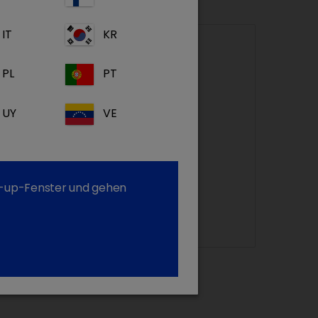
 Spray
IT
KR
PL
PT
UY
VE
Stolo Spray
op-up-Fenster und gehen