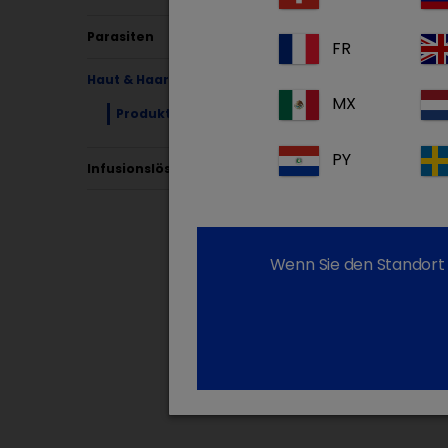
Derm
Parasiten
FR
Haut & Haarkleid
MX
Produkte
PY
Infusionslösungen
De
Wenn Sie den Standort 