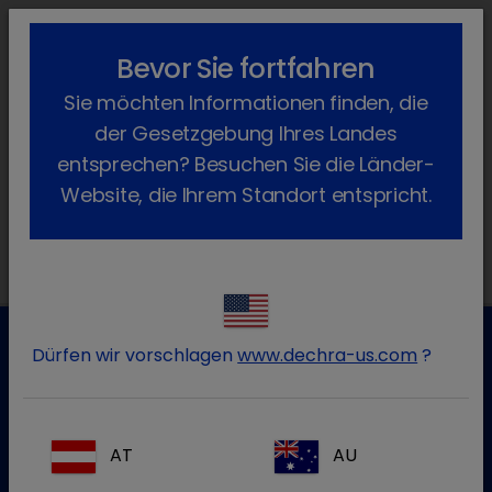
lock_outline
search
menu
Bevor Sie fortfahren
Sie befinden sich hier:
Home
Fachgebiete
Rind
Sie möchten Informationen finden, die
Eutergesundheit
der Gesetzgebung Ihres Landes
Produkte Eutergesundheit
entsprechen? Besuchen Sie die Länder-
Website, die Ihrem Standort entspricht.
Dürfen wir vorschlagen
www.dechra-us.com
?
Kundenservice für Tierarztpraxen
Kontaktieren Sie unseren Kundenservice.
AT
AU
Zum Kontaktformular