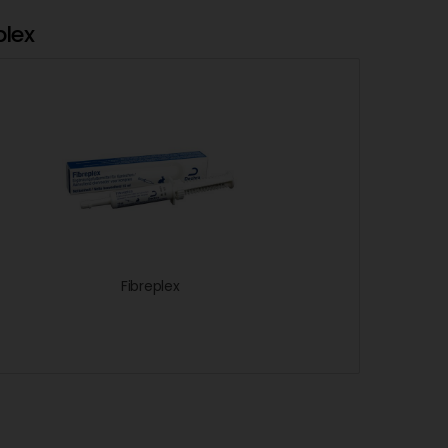
plex
Fibreplex