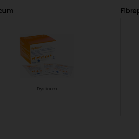
icum
Fibre
Dysticum