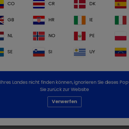
odukte)
CO
CR
DK
GB
HR
IE
oncept
Criti
NL
NO
PE
SE
SI
UY
Ihres Landes nicht finden können, ignorieren Sie dieses P
Sie zurück zur Website
Aviconcept nach Dr.
Crit
Verwerfen
Steinmetz