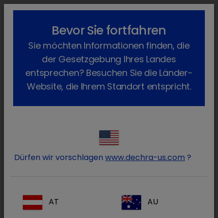
lock_outline
search
menu
Bevor Sie fortfahren
Sie befinden sich hier:
Home
Fachgebiete
Kleintiere
Epilepsie
Sie möchten Informationen finden, die
der Gesetzgebung Ihres Landes
Produkte Epilepsie
entsprechen? Besuchen Sie die Länder-
Website, die Ihrem Standort entspricht.
(5 Produkte)
Libromide
Dürfen wir vorschlagen
www.dechra-us.com
?
AT
AU