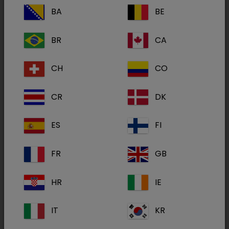
BA
BE
Libromide 325 mg
BR
CA
CH
CO
CR
DK
Phenoleptil
(4 Produkte)
ES
FI
FR
GB
HR
IE
IT
KR