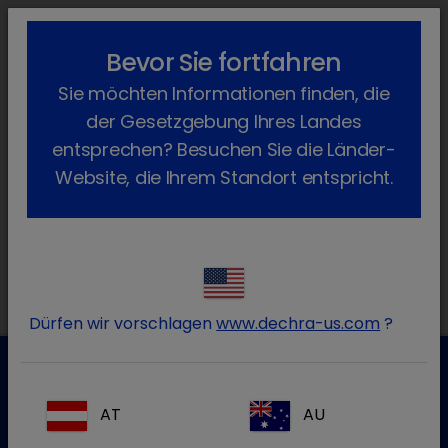
lock_outline
search
menu
Bevor Sie fortfahren
Sie möchten Informationen finden, die
Passwort zurücksetzen
der Gesetzgebung Ihres Landes
entsprechen? Besuchen Sie die Länder-
Website, die Ihrem Standort entspricht.
Abbrechen
Zurücksetzen
Dürfen wir vorschlagen
www.dechra-us.com
?
Kundenservice für Tierarztpraxen
AT
AU