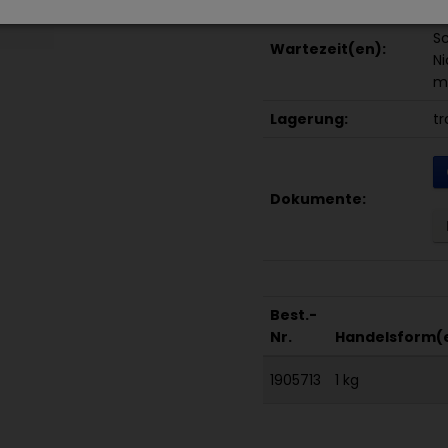
E
Sc
Wartezeit(en):
Ni
me
Lagerung:
tr
Dokumente:
Best.-
Nr.
Handelsform(
1905713
1 kg