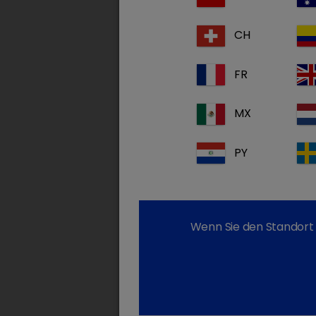
CH
FR
MX
PY
Wenn Sie den Standort 