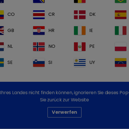
500 mg/g
Pulver zum Eingeben ü
CO
CR
DK
und Puten
GB
HR
IE
Schweine
: Zur Behandl
Atemwegsinfektionen, d
Mycoplasma hyopneumon
NL
NO
PE
hervorgerufen werden.
SE
SI
UY
Hühner und Puten
: Zu
Atemwegsinfektionen, 
Mycoplasma gallisepticum
Ihres Landes nicht finden können, ignorieren Sie dieses P
Sie zurück zur Website
Do
Wirkstoff(e):
Verwerfen
Do
Handelsform(en):
1 