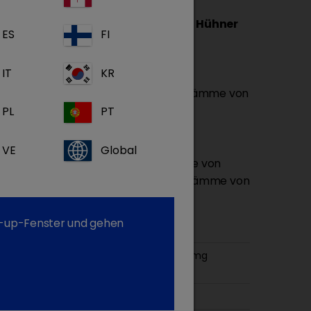
ber das Trinkwasser für Schweine, Hühner
ES
FI
IT
KR
ung der klinischen Symptome von
ie durch Doxycyclin-empfindliche Stämme von
iae und Pasteurella multocida
PL
PT
VE
Global
r Behandlung der klinischen Symptome von
an denen Doxycyclin-empfindliche Stämme von
 beteiligt sind.
op-up-Fenster und gehen
xycyclinhyclat 500 mg, entspricht 433 mg
xycyclin
kg