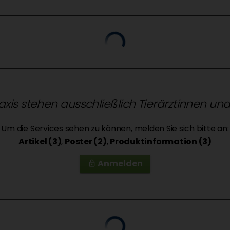
raxis stehen ausschließlich Tierärztinnen un
Um die Services sehen zu können, melden Sie sich bitte an:
Artikel (3)
,
Poster (2)
,
Produktinformation (3)
Anmelden
lock_outline