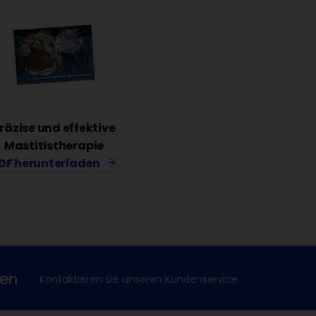
räzise und effektive
Mastitistherapie
DF herunterladen
xen
Kontaktieren Sie unseren Kundenservice.