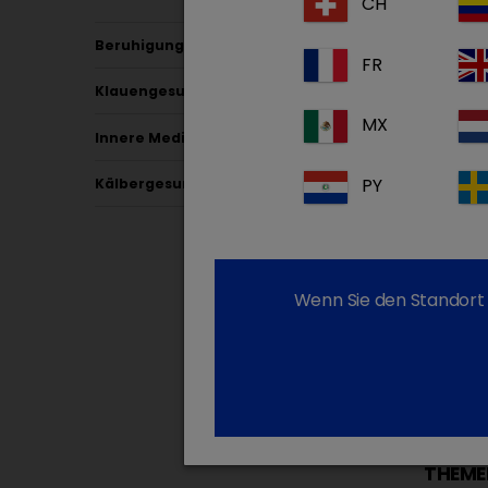
CH
Beruhigung & Schmerz
FR
Klauengesundheit
MX
Innere Medizin
PY
Kälbergesundheit
Wenn Sie den Standort 
THEME