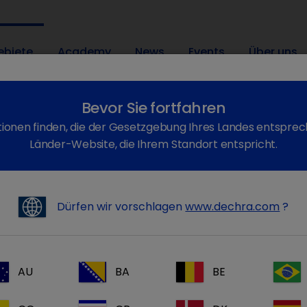
ebiete
Academy
News
Events
Über uns
Bevor Sie fortfahren
ionen finden, die der Gesetzgebung Ihres Landes entsprec
Länder-Website, die Ihrem Standort entspricht.
ergesundheit
Dürfen wir vorschlagen
www.dechra.com
?
ergesundheit
AU
BA
BE