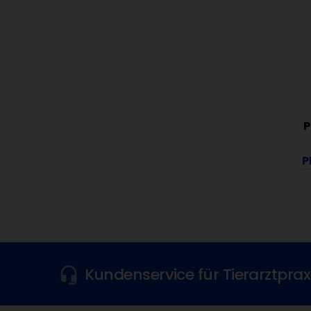
P
P
Kundenservice für Tierarztpra