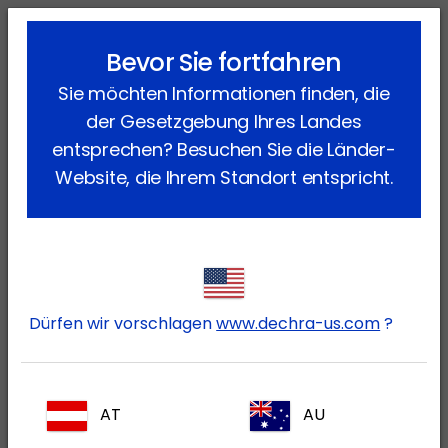
lock_outline
search
menu
Bevor Sie fortfahren
Sie befinden sich hier:
Home
Fachgebiete
Kleintiere
Sie möchten Informationen finden, die
Magen & Darm
der Gesetzgebung Ihres Landes
Produkte Magen & Darm
entsprechen? Besuchen Sie die Länder-
Website, die Ihrem Standort entspricht.
(15 Produkte)
Apomorphinhydrochlorid-Lösung
Dürfen wir vorschlagen
www.dechra-us.com
?
AT
AU