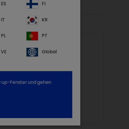
ES
FI
IT
KR
fusion
PL
PT
VE
Global
op-up-Fenster und gehen
Carbifusion 56 mg/ml