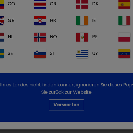
odukte)
CO
CR
DK
GB
HR
IE
ift forte
Carbi
NL
NO
PE
SE
SI
UY
Ihres Landes nicht finden können, ignorieren Sie dieses P
Sie zurück zur Website
CalciLift forte
Verwerfen