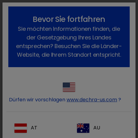
lock_outline
search
menu
Bevor Sie fortfahren
Sie befinden sich hier:
Home
Produkte
Katze
Arzneimittel
Sie möchten Informationen finden, die
Verschreibungspflichtig
der Gesetzgebung Ihres Landes
Verschreibungspflichtig
entsprechen? Besuchen Sie die Länder-
Website, die Ihrem Standort entspricht.
(43 Produkte)
Produkte filtern
Alles zurücksetzen
clear
Artikelklasse / Verschreibungspflichtig
clear
Dürfen wir vorschlagen
www.dechra-us.com
?
Artikelklasse
Alle
AT
AU
Verschreibungspflichtig
(36)