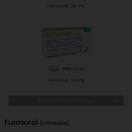
Felimazole 1,25 mg
Felimazole 2,5 mg
expand_more
expand_more
2 weitere Produkte anzeigen
Furosoral
(2 Produkte)