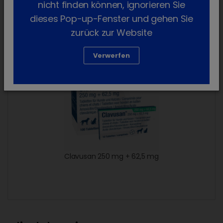
nicht finden können, ignorieren Sie
dieses Pop-up-Fenster und gehen Sie
Clavusan 50 mg + 12,5 mg
zurück zur Website
Verwerfen
Clavusan 250 mg + 62,5 mg