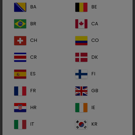
BA
BE
20 mg/ml
BR
CA
Injektionslösung für Pferd, Fohlen, Kalb,
Lamm, Hund, Katze, Zootiere
CH
CO
Atemstimulation bei postnarkotischen und
postoperativen Atemstörungen
CR
DK
Medikamentös bedingte Atemdepressionen
ES
FI
Asphyxie der Neugeborenen
FR
GB
Eine Behandlung mit Doxapram-V ist erst
indiziert, wenn bei Atemdepressionen eine
HR
IE
Beatmung nicht möglich ist. Bei
Atemdepressionen durch morphinähnliche
IT
KR
Analgetika ist Morphinantagonisten der Vorzug