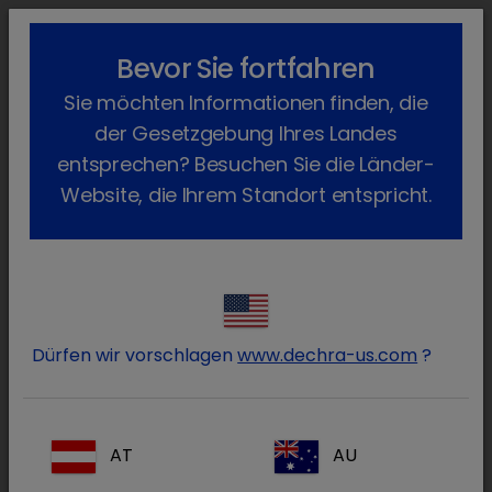
lock_outline
search
menu
Bevor Sie fortfahren
Sie befinden sich hier:
Home
Produkte
Katze
Arzneimittel
Sie möchten Informationen finden, die
Verschreibungspflichtig
Doxapram-V
Zurück
der Gesetzgebung Ihres Landes
Doxapram-V
entsprechen? Besuchen Sie die Länder-
Website, die Ihrem Standort entspricht.
Dürfen wir vorschlagen
www.dechra-us.com
?
AT
AU