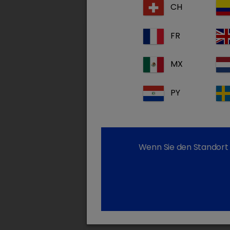
CH
FR
MX
PY
Wenn Sie den Standort 