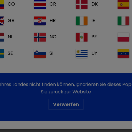
5 mg/ml Injektionslös
CO
CR
DK
Symptomatische Behand
GB
HR
IE
Magen-Darmtätigkeit bei
Nephritis und Verdauung
NL
NO
PE
SE
SI
UY
Wirkstoff(e):
1 
Handelsform(en):
10
Lagerung:
ke
Ihres Landes nicht finden können, ignorieren Sie dieses P
Sie zurück zur Website
Dokumente:
Verwerfen