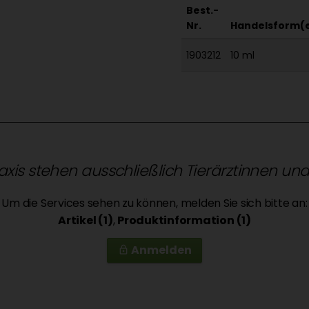
Best.-
Nr.
Handelsform(
1903212
10 ml
raxis stehen ausschließlich Tierärztinnen un
Um die Services sehen zu können, melden Sie sich bitte an:
Artikel (1)
,
Produktinformation (1)
Anmelden
lock_outline