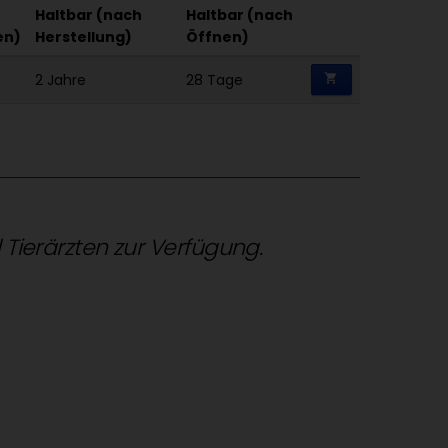
Haltbar (nach
Haltbar (nach
en)
Herstellung)
Öffnen)
2 Jahre
28 Tage
shopping_cart
d Tierärzten zur Verfügung.