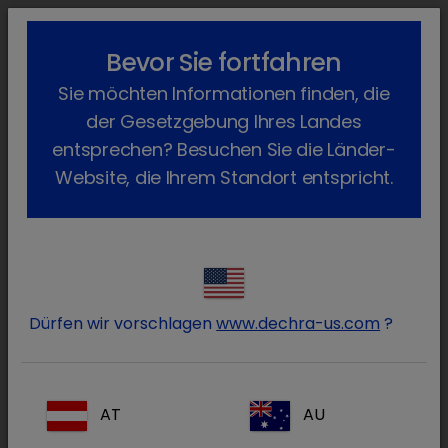
lock_outline
search
menu
Bevor Sie fortfahren
Sie befinden sich hier:
Home
Produkte
Katze
Arzneimittel
Sie möchten Informationen finden, die
Verschreibungspflichtig
Diatrim
Zurück
der Gesetzgebung Ihres Landes
Diatrim
entsprechen? Besuchen Sie die Länder-
Website, die Ihrem Standort entspricht.
Dürfen wir vorschlagen
www.dechra-us.com
?
AT
AU