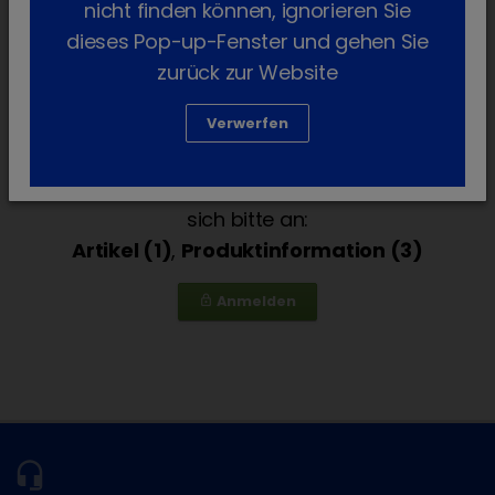
nicht finden können, ignorieren Sie
dieses Pop-up-Fenster und gehen Sie
Services für die Tierarztpraxis stehen
zurück zur Website
ausschließlich Tierärztinnen und Tierärzten
Verwerfen
zur Verfügung.
Um die Services sehen zu können, melden Sie
sich bitte an:
Artikel (1)
,
Produktinformation (3)
Anmelden
lock_outline