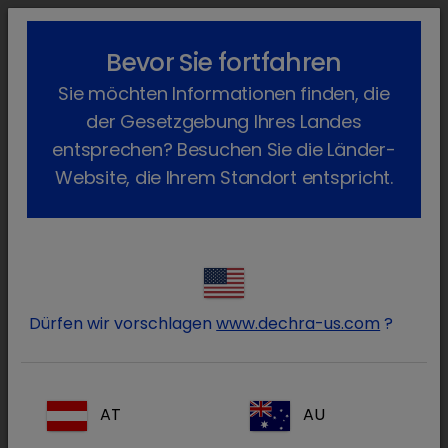
lock_outline
search
menu
Bevor Sie fortfahren
Sie befinden sich hier:
Home
Produkte
Katze
Arzneimittel
Sie möchten Informationen finden, die
Verschreibungspflichtig
Laxatract
Zurück
der Gesetzgebung Ihres Landes
Laxatract
entsprechen? Besuchen Sie die Länder-
Website, die Ihrem Standort entspricht.
Dürfen wir vorschlagen
www.dechra-us.com
?
AT
AU