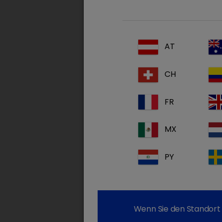
AT
CH
FR
MX
PY
Wenn Sie den Standort 