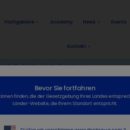
Fachgebiete
Academy
News
Events
keyboard_arrow_down
keyboard_arrow_down
Kontakt
keyboard_arrow_down
ttel
Verschreibungspflichtig
Cyclo-Spray
Zurück
Bevor Sie fortfahren
ionen finden, die der Gesetzgebung Ihres Landes entsprec
Länder-Website, die Ihrem Standort entspricht.
Dürfen wir vorschlagen
www.dechra-us.com
?