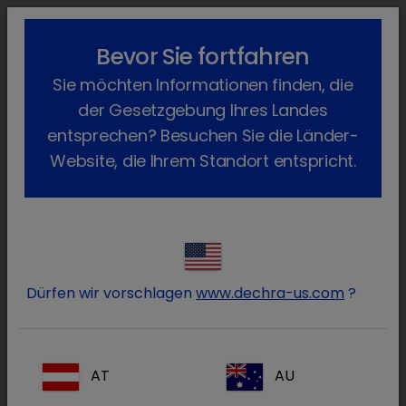
lock_outline
search
menu
Bevor Sie fortfahren
Sie befinden sich hier:
Home
Produkte
Rind
Arzneimittel
Sie möchten Informationen finden, die
Apothekenpflichtig
Dysticum
Zurück
der Gesetzgebung Ihres Landes
Dysticum
entsprechen? Besuchen Sie die Länder-
Website, die Ihrem Standort entspricht.
Dürfen wir vorschlagen
www.dechra-us.com
?
AT
AU