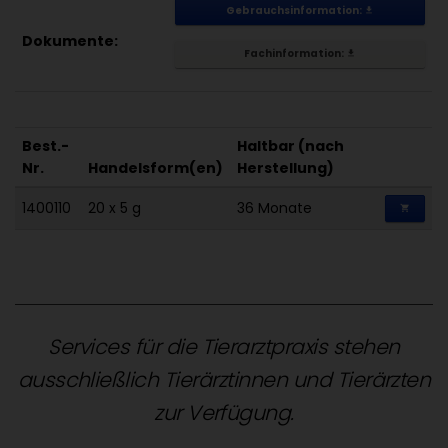
Gebrauchsinformation:
get_app
Dokumente:
Fachinformation:
get_app
Best.-
Haltbar (nach
Nr.
Handelsform(en)
Herstellung)
1400110
20 x 5 g
36 Monate
shopping_cart
Services für die Tierarztpraxis stehen
ausschließlich Tierärztinnen und Tierärzten
zur Verfügung.