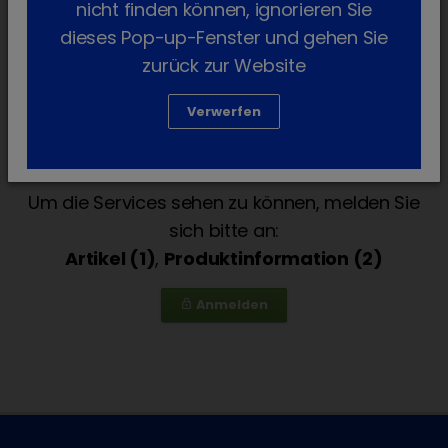
nicht finden können, ignorieren Sie
dieses Pop-up-Fenster und gehen Sie
zurück zur Website
Services für die Tierarztpraxis stehen
Verwerfen
ausschließlich Tierärztinnen und Tierärzten
zur Verfügung.
Um die Services sehen zu können, melden Sie
sich bitte an:
Artikel (1)
,
Produktinformation (2)
Anmelden
lock_outline