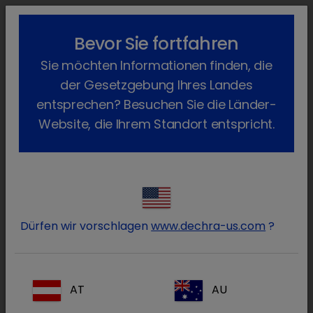
lock_outline
search
menu
Bevor Sie fortfahren
Sie befinden sich hier:
Home
Produkte
Rind
Arzneimittel
Sie möchten Informationen finden, die
Verschreibungspflichtig
Calcilift forte
Zurück
der Gesetzgebung Ihres Landes
CalciLift forte
entsprechen? Besuchen Sie die Länder-
Website, die Ihrem Standort entspricht.
Dürfen wir vorschlagen
www.dechra-us.com
?
AT
AU