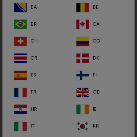
BA
BE
Infusionslösung für Pferde, Rinder, Schafe,
BR
CA
Ziegen, Schweine
CH
CO
Akute hypocalcämische Zustände. Als
Unterstützungstherapie bei Allergien,
CR
DK
Anaphylaxie, hämorrhagischer Diathese.
ES
FI
100 ml enthalten: Calciumgluconat
FR
GB
(Ph. Eur.) 38,0 g (entsprechend
2+
Ca
: 3,4 g bzw. 85 mmol),
Wirkstoff(e):
Magnesiumchlorid-Hexahydrat 6,0
HR
IE
2+
g (entsprechend Mg
: 0,72 g bzw.
30 mmol), Borsäure 5,0 g.
IT
KR
Handelsform(en):
500 ml