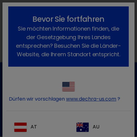
lock_outline
search
menu
Bevor Sie fortfahren
Sie befinden sich hier:
Home
Produkte
Katze
Arzneimittel
Sie möchten Informationen finden, die
Verschreibungspflichtig
Amoxicillin
der Gesetzgebung Ihres Landes
entsprechen? Besuchen Sie die Länder-
Website, die Ihrem Standort entspricht.
Kundenservice für Tierarztpraxen
Kontaktieren Sie unseren Kundenservice.
Dürfen wir vorschlagen
www.dechra-us.com
?
Zum Kontaktformular
Tel.:+49 7525 / 2050
AT
AU