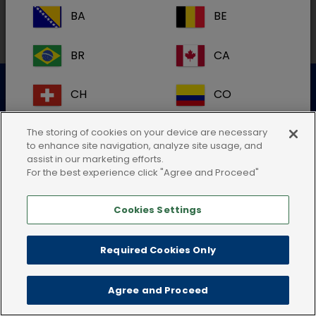
BA
BE
BR
CA
Datenschutzerklärung
Nutzungsbedingungen
CH
CO
Cookie-Richtlinie
AGB
Impressum
CR
DK
The storing of cookies on your device are necessary
to enhance site navigation, analyze site usage, and
assist in our marketing efforts.
ES
FI
For the best experience click "Agree and Proceed"
Cookies Settings
FR
GB
HR
IE
Required Cookies Only
IT
KR
Agree and Proceed