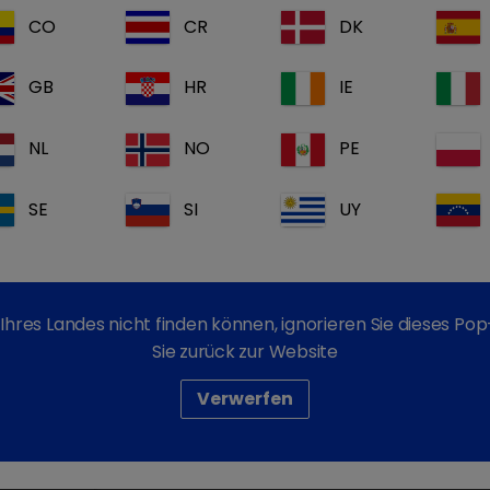
Ergänzungsfuttermitte
CO
CR
DK
Schafe, Ziegen)
GB
HR
IE
Zur nutritiven Unterstü
des Leberstoffwechsels.
NL
NO
PE
SE
SI
UY
Di
Mo
Zu
Zu
Co
Ihres Landes nicht finden können, ignorieren Sie dieses P
(E
Sie zurück zur Website
Me
Wirkstoff(e):
Mo
Verwerfen
3.
Se
ap
Öl