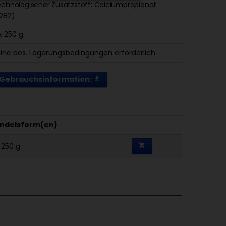
chnologischer Zusatzstoff: Calciumpropionat
282)
x 250 g
ine bes. Lagerungsbedingungen erforderlich
Gebrauchsinformation:
get_app
ndelsform(en)
 250 g
shopping_cart