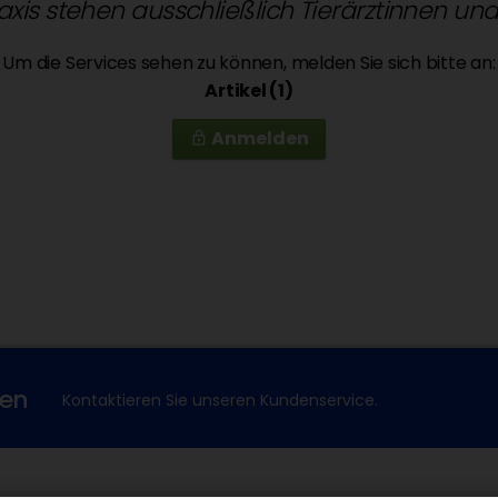
raxis stehen ausschließlich Tierärztinnen un
Um die Services sehen zu können, melden Sie sich bitte an:
Artikel (1)
Anmelden
lock_outline
xen
Kontaktieren Sie unseren Kundenservice.