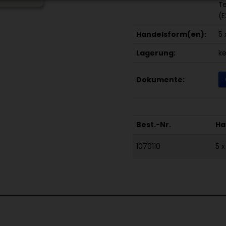
Te
(E
Handelsform(en):
5 
Lagerung:
ke
Dokumente:
Best.-Nr.
Ha
1070110
5 x