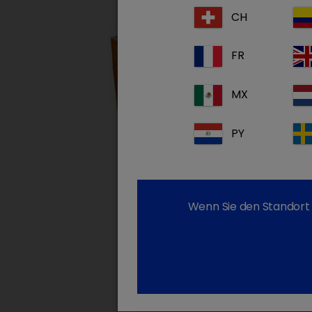
CH
FR
MX
PY
Wenn Sie den Standort 