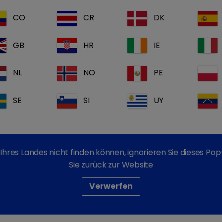
Duo Kultur-System für
Diagnostikum für den 
CO
CR
DK
Dermatomykosen können 
GB
HR
IE
Kühen, Pferden und zah
Dermatophyten sind Pilz
NL
NO
PE
Eigenschaften können sie
ChroMyco Duo Kultur-Sys
SE
SI
UY
Dermatophyten Test Me
Agar (ESA). Dieser Test 
Dermatophyten wie Mic
und Epidermophyton spp.
Ihres Landes nicht finden können, ignorieren Sie dieses P
Sie zurück zur Website
Lagerung:
un
Verwerfen
Dokumente: