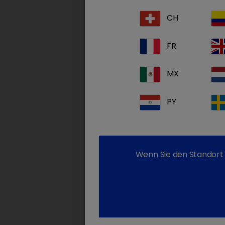
CH
FR
MX
PY
Wenn Sie den Standort 