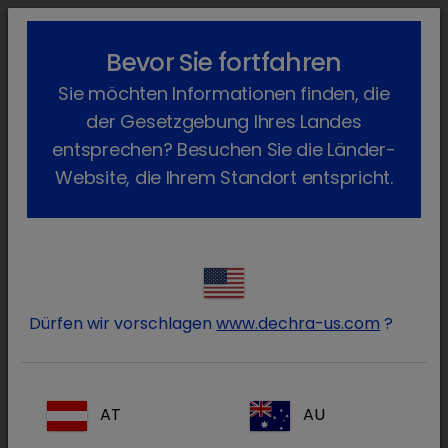
lock_outline
search
menu
Bevor Sie fortfahren
Sie befinden sich hier:
Home
Produkte
Rind
Diagnostik
Sie möchten Informationen finden, die
Primagnost CCER Rind
Zurück
der Gesetzgebung Ihres Landes
Primagnost CCER Rind
entsprechen? Besuchen Sie die Länder-
Website, die Ihrem Standort entspricht.
Dürfen wir vorschlagen
www.dechra-us.com
?
AT
AU