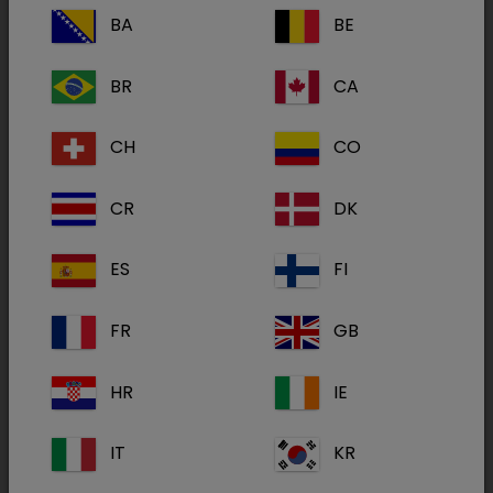
BA
BE
Testkit zum qualitativen Nachweis von
BR
CA
Bovinem Coronavirus (BCV),
Cryptosporidium parvum, E. coli-K99 (F5)
CH
CO
und Rotavirus im Kot von Rindern. In-vitro-
Diagnostikum.
CR
DK
Durchfall, verursacht durch das Bovine
ES
FI
Coronavirus (BCV), Cryptosporidium parvum
(C. Parvum), enterotoxische Escherichia coli K99
FR
GB
(F5) und/oder Rotaviren (RV), ist eine der
häufigsten und verlustreichsten Erkrankungen in
HR
IE
der Kälberaufzucht! Besonders C. Parvum, aber
auch Rotaviren können sowohl bei anderen
IT
KR
Haustieren als auch beim Menschen
(Kryptosporidiose = Zoonose) eine infektiöse