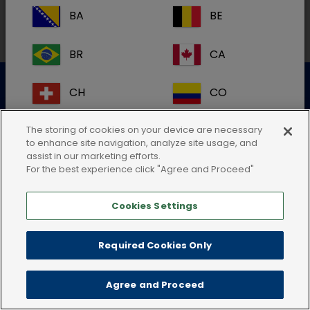
BA
BE
BR
CA
Datenschutzerklärung
Nutzungsbedingungen
CH
CO
Cookie-Richtlinie
AGB
Impressum
CR
DK
The storing of cookies on your device are necessary
to enhance site navigation, analyze site usage, and
assist in our marketing efforts.
ES
FI
For the best experience click "Agree and Proceed"
Cookies Settings
FR
GB
HR
IE
Required Cookies Only
IT
KR
Agree and Proceed