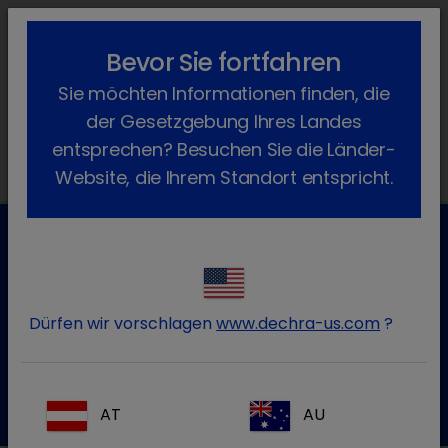
lock_outline
search
menu
Bevor Sie fortfahren
Sie befinden sich hier:
Home
Produkte
Rind
Arzneimittel
Sie möchten Informationen finden, die
Verschreibungspflichtig
Sterofundin
der Gesetzgebung Ihres Landes
entsprechen? Besuchen Sie die Länder-
Website, die Ihrem Standort entspricht.
Kundenservice für Tierarztpraxen
Kontaktieren Sie unseren Kundenservice.
Dürfen wir vorschlagen
www.dechra-us.com
?
Zum Kontaktformular
Tel.:+49 7525 / 2050
AT
AU