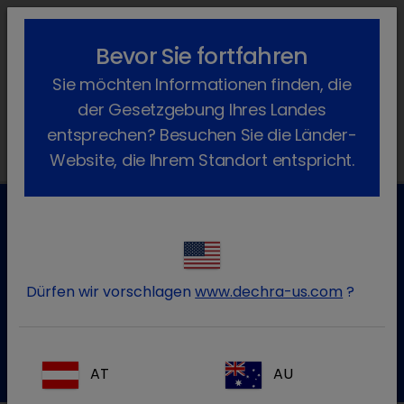
lock_outline
search
menu
Bevor Sie fortfahren
Sie befinden sich hier:
Home
Produkte
Rind
Arzneimittel
Sie möchten Informationen finden, die
Verschreibungspflichtig
Multishield DC
der Gesetzgebung Ihres Landes
entsprechen? Besuchen Sie die Länder-
Website, die Ihrem Standort entspricht.
Kundenservice für Tierarztpraxen
Kontaktieren Sie unseren Kundenservice.
Dürfen wir vorschlagen
www.dechra-us.com
?
Zum Kontaktformular
Tel.:+49 7525 / 2050
AT
AU