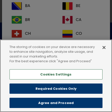
BA
BE
BR
CA
Datenschutzerklärung
Nutzungsbedingungen
CH
CO
Cookie-Richtlinie
AGB
Impressum
CR
DK
The storing of cookies on your device are necessary
to enhance site navigation, analyze site usage, and
assist in our marketing efforts.
ES
FI
For the best experience click "Agree and Proceed"
Cookies Settings
FR
GB
HR
IE
Required Cookies Only
IT
KR
Agree and Proceed