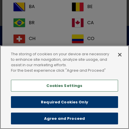
BA
BE
BR
CA
Datenschutzerklärung
Nutzungsbedingungen
CH
CO
Cookie-Richtlinie
AGB
Impressum
CR
DK
The storing of cookies on your device are necessary
to enhance site navigation, analyze site usage, and
assist in our marketing efforts.
ES
FI
For the best experience click "Agree and Proceed"
Cookies Settings
FR
GB
HR
IE
Required Cookies Only
IT
KR
Agree and Proceed