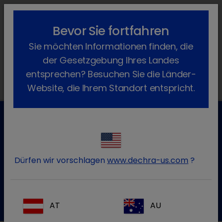
lock_outline
search
menu
Bevor Sie fortfahren
Sie befinden sich hier:
Home
Produkte
Rind
Arzneimittel
Sie möchten Informationen finden, die
Verschreibungspflichtig
Locatim
der Gesetzgebung Ihres Landes
entsprechen? Besuchen Sie die Länder-
Website, die Ihrem Standort entspricht.
Kundenservice für Tierarztpraxen
Kontaktieren Sie unseren Kundenservice.
Dürfen wir vorschlagen
www.dechra-us.com
?
Zum Kontaktformular
Tel.:+49 7525 / 2050
AT
AU