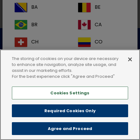
BA
BE
BR
CA
Datenschutzerklärung
Nutzungsbedingungen
CH
CO
Cookie-Richtlinie
AGB
Impressum
CR
DK
The storing of cookies on your device are necessary
to enhance site navigation, analyze site usage, and
assist in our marketing efforts.
ES
FI
For the best experience click "Agree and Proceed"
Cookies Settings
FR
GB
HR
IE
Required Cookies Only
IT
KR
Agree and Proceed