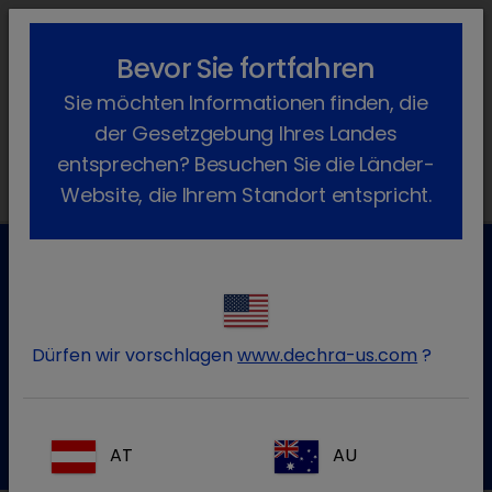
lock_outline
search
menu
Bevor Sie fortfahren
Sie befinden sich hier:
Home
Produkte
Rind
Arzneimittel
Sie möchten Informationen finden, die
Freiverkäuflich
Wasserstoffperoxid
der Gesetzgebung Ihres Landes
entsprechen? Besuchen Sie die Länder-
Website, die Ihrem Standort entspricht.
Kundenservice für Tierarztpraxen
Kontaktieren Sie unseren Kundenservice.
Dürfen wir vorschlagen
www.dechra-us.com
?
Zum Kontaktformular
Tel.:+49 7525 / 2050
AT
AU