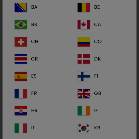
BA
BE
Ohr- und Hautreiniger für Hunde und Katzen
BR
CA
Zur Reinigung bei mikrobieller Hautbesiedlung,
CH
CO
unterstützt den natürlichen Säureschutzmantel,
besonders geeignet bei Malassezienbefall bei
CR
DK
Hunden und Katzen.
ES
FI
Durch ihre reinigende Funktion unterstützen
Ohrreiniger auch das Entfernen von
FR
GB
Ohrenschmalz und Krusten. Wenn Sie erkrankte
Ohren vor der Behandlung reinigen, kommen die
HR
IE
Wirkstoffe besser an die veränderte Haut.
Manche Ohrreiniger verändern auch den
IT
KR
Säurewert der Haut so, dass z.B. Antibiotika ihre
optimale Wirkung entfalten können.