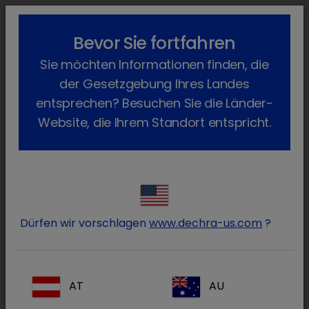
lock_outline
search
menu
Bevor Sie fortfahren
Sie befinden sich hier:
Home
Produkte
Pferd
Tierpflege
Sie möchten Informationen finden, die
Malacetic Aural
Zurück
der Gesetzgebung Ihres Landes
MalAcetic Aural
entsprechen? Besuchen Sie die Länder-
Website, die Ihrem Standort entspricht.
Dürfen wir vorschlagen
www.dechra-us.com
?
AT
AU