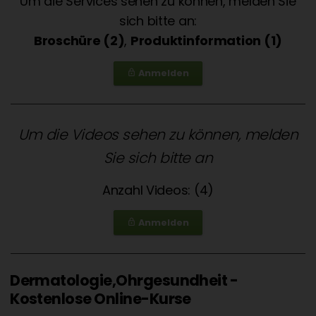
Um die Services sehen zu können, melden Sie
sich bitte an:
Broschüre (2)
,
Produktinformation (1)
Anmelden
lock_outline
Um die Videos sehen zu können, melden
Sie sich bitte an
Anzahl Videos: (4)
Anmelden
lock_outline
Dermatologie,Ohrgesundheit -
Kostenlose Online-Kurse