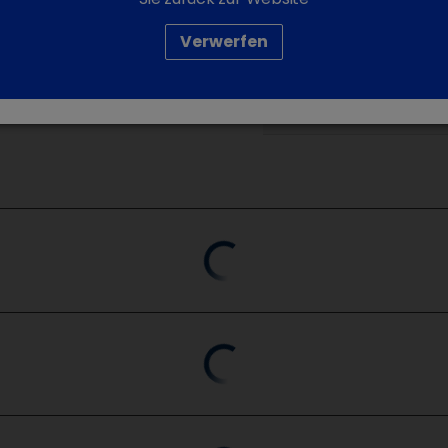
Verwerfen
Best.-
Nr.
Handelsform
2200401
10 ml