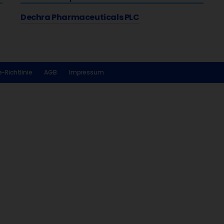
Dechra Pharmaceuticals PLC
-Richtlinie
AGB
Impressum