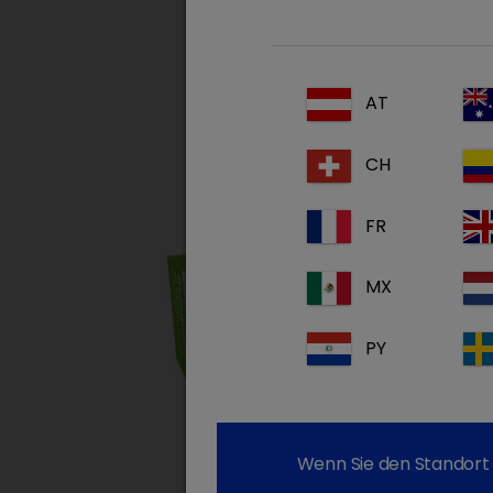
AT
CH
FR
MX
PY
Wenn Sie den Standort 