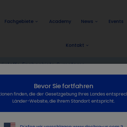
Fachgebiete
Academy
News
Events
keyboard_arrow_down
keyboard_arrow_down
Kontakt
keyboard_arrow_down
ttel
Verschreibungspflichtig
Relaquine
Zurück
Bevor Sie fortfahren
ionen finden, die der Gesetzgebung Ihres Landes entsprec
Länder-Website, die Ihrem Standort entspricht.
Dürfen wir vorschlagen
www.dechra-us.com
?