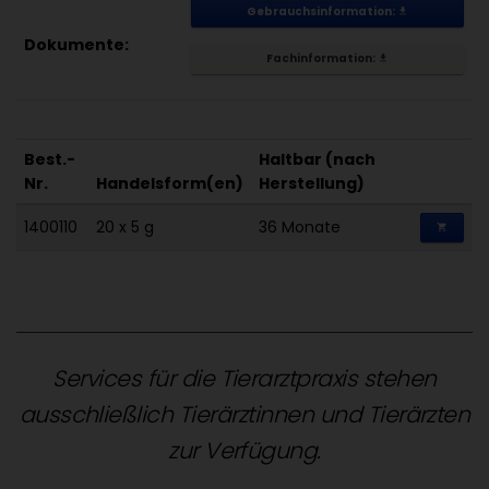
Gebrauchsinformation:
get_app
Dokumente:
Fachinformation:
get_app
Best.-
Haltbar (nach
Nr.
Handelsform(en)
Herstellung)
1400110
20 x 5 g
36 Monate
shopping_cart
Services für die Tierarztpraxis stehen
ausschließlich Tierärztinnen und Tierärzten
zur Verfügung.