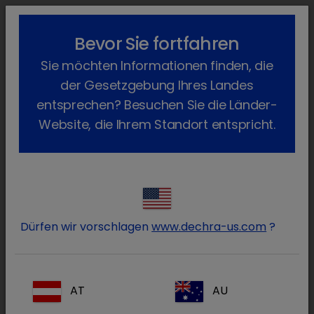
lock_outline
search
menu
Bevor Sie fortfahren
Sie befinden sich hier:
Home
Produkte
Pferd
Arzneimittel
Sie möchten Informationen finden, die
Apothekenpflichtig
Dysticum
Zurück
der Gesetzgebung Ihres Landes
Dysticum
entsprechen? Besuchen Sie die Länder-
Website, die Ihrem Standort entspricht.
Dürfen wir vorschlagen
www.dechra-us.com
?
AT
AU