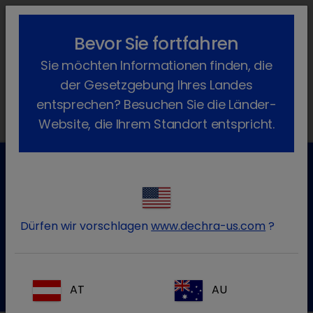
lock_outline
search
menu
Bevor Sie fortfahren
Sie befinden sich hier:
Home
Produkte
Kleine Heimtiere & Exoten
Sie möchten Informationen finden, die
Arzneimittel
Verschreibungspflichtig
Kokzidiol
der Gesetzgebung Ihres Landes
entsprechen? Besuchen Sie die Länder-
Website, die Ihrem Standort entspricht.
Kundenservice für Tierarztpraxen
Kontaktieren Sie unseren Kundenservice.
Dürfen wir vorschlagen
www.dechra-us.com
?
Zum Kontaktformular
Tel.:+49 7525 / 2050
AT
AU