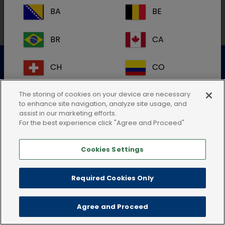
BA
BE
BR
CA
Datenschutzerklärung
Nutzungsbedingungen
CH
CO
Cookie-Richtlinie
AGB
Impressum
CR
DK
The storing of cookies on your device are necessary
to enhance site navigation, analyze site usage, and
assist in our marketing efforts.
ES
FI
For the best experience click "Agree and Proceed"
Cookies Settings
FR
GB
HR
IE
Required Cookies Only
IT
KR
Agree and Proceed