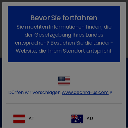
lock_outline
search
menu
Bevor Sie fortfahren
Sie befinden sich hier:
Home
Produkte
Katze
Tierpflege
Sie möchten Informationen finden, die
Denticur
der Gesetzgebung Ihres Landes
entsprechen? Besuchen Sie die Länder-
Website, die Ihrem Standort entspricht.
Kundenservice für Tierarztpraxen
Kontaktieren Sie unseren Kundenservice.
Dürfen wir vorschlagen
www.dechra-us.com
?
Zum Kontaktformular
Tel.:+49 7525 / 2050
AT
AU