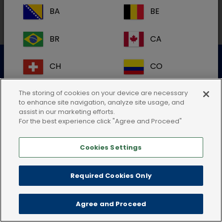
BA
BE
BR
CA
Datenschutzerklärung
Nutzungsbedingungen
CH
CO
Cookie-Richtlinie
AGB
Impressum
CR
DK
The storing of cookies on your device are necessary
to enhance site navigation, analyze site usage, and
assist in our marketing efforts.
ES
FI
For the best experience click "Agree and Proceed"
Cookies Settings
FR
GB
HR
IE
Required Cookies Only
IT
KR
Agree and Proceed