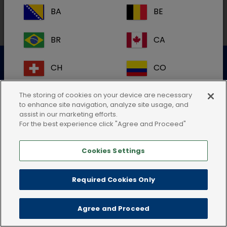
BA
BE
BR
CA
Datenschutzerklärung
Nutzungsbedingungen
CH
CO
Cookie-Richtlinie
AGB
Impressum
CR
DK
The storing of cookies on your device are necessary
to enhance site navigation, analyze site usage, and
assist in our marketing efforts.
ES
FI
For the best experience click "Agree and Proceed"
Cookies Settings
FR
GB
HR
IE
Required Cookies Only
IT
KR
Agree and Proceed