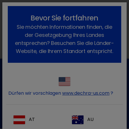
lock_outline
search
menu
Bevor Sie fortfahren
Sie befinden sich hier:
Home
Produkte
Katze
Futtermittel
Sie möchten Informationen finden, die
Nutri-Cal
der Gesetzgebung Ihres Landes
entsprechen? Besuchen Sie die Länder-
Website, die Ihrem Standort entspricht.
Kundenservice für Tierarztpraxen
Kontaktieren Sie unseren Kundenservice.
Dürfen wir vorschlagen
www.dechra-us.com
?
Zum Kontaktformular
Tel.:+49 7525 / 2050
AT
AU