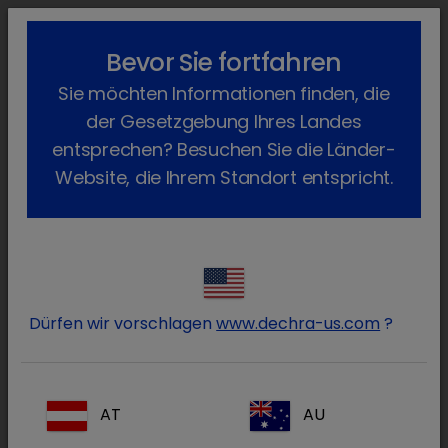
lock_outline
search
menu
Bevor Sie fortfahren
Sie befinden sich hier:
Home
Produkte
Katze
Futtermittel
Sie möchten Informationen finden, die
Enteropro
Zurück
der Gesetzgebung Ihres Landes
Enteropro
entsprechen? Besuchen Sie die Länder-
Website, die Ihrem Standort entspricht.
Dürfen wir vorschlagen
www.dechra-us.com
?
AT
AU