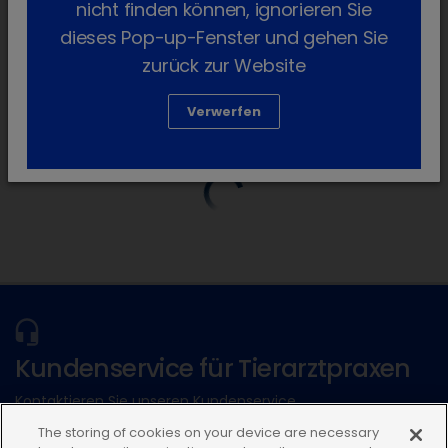
nicht finden können, ignorieren Sie
Produktinformation (2)
dieses Pop-up-Fenster und gehen Sie
zurück zur Website
Anmelden
lock_outline
Verwerfen
Kundenservice für Tierarztpraxen
Kontaktieren Sie unseren Kundenservice.
The storing of cookies on your device are necessary