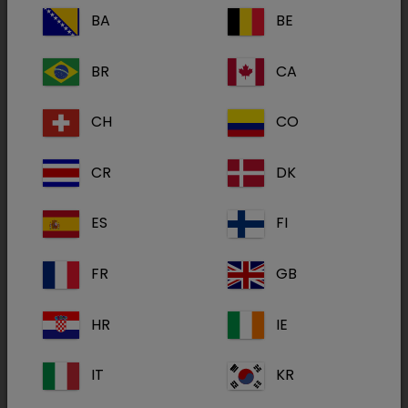
BA
BE
Testkit zum qualitativen Nachweis von
BR
CA
Dermatophyten-Antigenen bei Heim-, Klein-
und Großtieren.
CH
CO
Dermatophytosen können bei Hunden, Katzen,
CR
DK
kleinen Heimtieren, Kühen, Pferden und vielen
anderen Tierarten vorkommen. Dermatophyten
ES
FI
sind Pilze mit Myzelien, die durch ihre
keratolytischen Eigenschaften in die Haut,
FR
GB
Krallen und Haare eindringen.
HR
IE
Der Primagnost Derm-Phyte ermöglicht einen
Nachweis von Dermatophyten-Antigenen in nur
IT
KR
30 Minuten
!