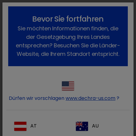
lock_outline
search
menu
Bevor Sie fortfahren
Sie befinden sich hier:
Home
Produkte
Katze
Diagnostik
Sie möchten Informationen finden, die
Primagnost Derm-Phyte
Zurück
der Gesetzgebung Ihres Landes
Primagnost Derm-Phyte
entsprechen? Besuchen Sie die Länder-
Website, die Ihrem Standort entspricht.
Dürfen wir vorschlagen
www.dechra-us.com
?
AT
AU