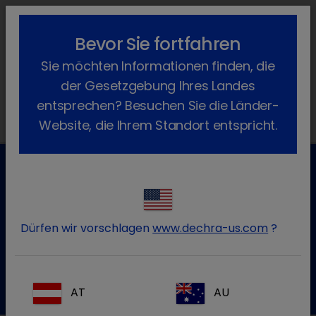
lock_outline
search
menu
Bevor Sie fortfahren
Sie befinden sich hier:
Home
Produkte
Katze
Diagnostik
Sie möchten Informationen finden, die
Primagnost
der Gesetzgebung Ihres Landes
entsprechen? Besuchen Sie die Länder-
Website, die Ihrem Standort entspricht.
Kundenservice für Tierarztpraxen
Kontaktieren Sie unseren Kundenservice.
Dürfen wir vorschlagen
www.dechra-us.com
?
Zum Kontaktformular
Tel.:+49 7525 / 2050
AT
AU