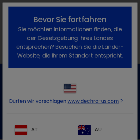
lock_outline
search
menu
Bevor Sie fortfahren
Sie befinden sich hier:
Home
Produkte
Katze
Arzneimittel
Sie möchten Informationen finden, die
Freiverkäuflich
der Gesetzgebung Ihres Landes
entsprechen? Besuchen Sie die Länder-
Website, die Ihrem Standort entspricht.
Kundenservice für Tierarztpraxen
Kontaktieren Sie unseren Kundenservice.
Dürfen wir vorschlagen
www.dechra-us.com
?
Zum Kontaktformular
Tel.:+49 7525 / 2050
AT
AU