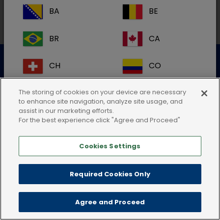
BA
BE
BR
CA
Datenschutzerklärung
Nutzungsbedingungen
CH
CO
Cookie-Richtlinie
AGB
Impressum
CR
DK
The storing of cookies on your device are necessary
to enhance site navigation, analyze site usage, and
assist in our marketing efforts.
ES
FI
For the best experience click "Agree and Proceed"
Cookies Settings
FR
GB
HR
IE
Required Cookies Only
IT
KR
Agree and Proceed