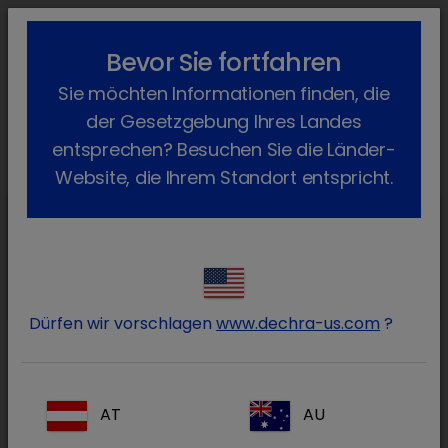
lock_outline
search
menu
Bevor Sie fortfahren
Sie befinden sich hier:
Home
Produkte
Hund
Futtermittel
Sie möchten Informationen finden, die
Redonyl
Zurück
der Gesetzgebung Ihres Landes
Redonyl Ultra
entsprechen? Besuchen Sie die Länder-
Website, die Ihrem Standort entspricht.
Redonyl Ultra
Redonyl Ultra 50 mg
Dürfen wir vorschlagen
www.dechra-us.com
?
Redonyl Ultra
AT
AU
Redonyl Ultra 150 mg