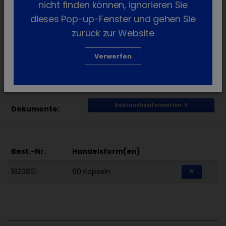
nicht finden können, ignorieren Sie
essenzielle Fettsäuren (4 %). Nettomasse: 39,8
dieses Pop-up-Fenster und gehen Sie
g. Kapseln aus Rindergelatine (können geöffnet
zurück zur Website
werden), enthält Fischöl.
Verwerfen
Handelsform(en):
60 Kapseln
Gebrauchsinformation:
get_app
Dokumente:
Best.-Nr.
Handelsform(en)
1823801
60 Kapseln
shopping_cart