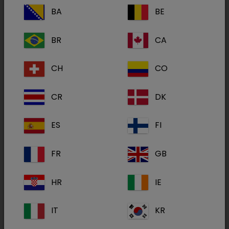
BA
BE
BR
CA
CH
CO
CR
DK
ES
FI
FR
GB
HR
IE
Ergänzungsfuttermittel für Hunde und
Katzen
IT
KR
Es enthält PEA (Palmitoylethanolamid), ein