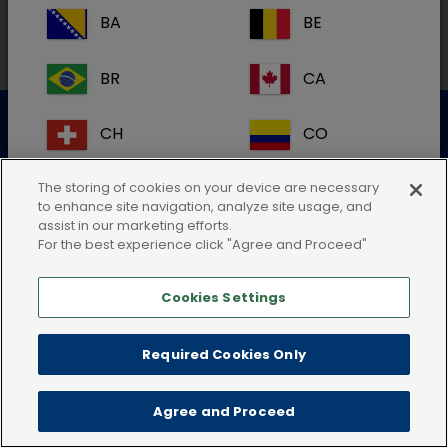
BA
BE
BR
CA
Datenschutzerklärung
Nutzungsbedingungen
CH
CO
Cookie-Richtlinie
AGB
Impressum
CR
DK
The storing of cookies on your device are necessary
to enhance site navigation, analyze site usage, and
assist in our marketing efforts.
ES
FI
For the best experience click "Agree and Proceed"
Cookies Settings
FR
GB
HR
IE
Required Cookies Only
IT
KR
Agree and Proceed