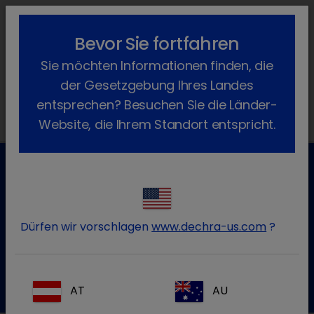
lock_outline
search
menu
Bevor Sie fortfahren
Sie befinden sich hier:
Home
Produkte
Hund
Futtermittel
Sie möchten Informationen finden, die
Esbilac
der Gesetzgebung Ihres Landes
entsprechen? Besuchen Sie die Länder-
Website, die Ihrem Standort entspricht.
Kundenservice für Tierarztpraxen
Kontaktieren Sie unseren Kundenservice.
Dürfen wir vorschlagen
www.dechra-us.com
?
Zum Kontaktformular
Tel.:+49 7525 / 2050
AT
AU