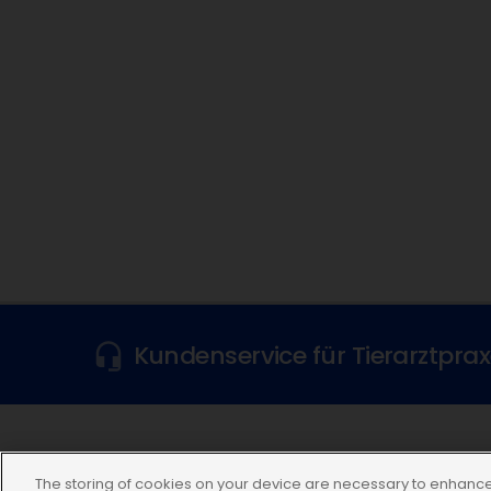
Kundenservice für Tierarztpra
Folgen Sie uns
The storing of cookies on your device are necessary to enhance 