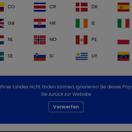
Testkit zum qualitati
CO
CR
DK
Kot von Hund, Katze u
GB
HR
IE
Canine Parvovirose: Die
zählt zu einer der wicht
NL
NO
PE
Infektion erfolgt oronasa
Welpenalter, die die Vi
Parvovirose: Das Parvovi
SE
SI
UY
Panleukopenie (Virustyp
der Katze bezeichnet. Dur
t®
der Primagnos
Parvo H
Rahmen der „Gesamtdiag
Ihres Landes nicht finden können, ignorieren Sie dieses P
Therapieeinleitung sowi
Sie zurück zur Website
Prophylaxemaßnahmen 
Verwerfen
Sensitivit
Parvo
96,1 %