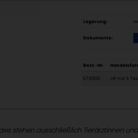
Lagerung:
ni
Dokumente:
Best.-Nr.
Handelsfor
5730510
OP mit 5 Tes
raxis stehen ausschließlich Tierärztinnen un