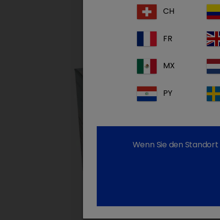
CH
FR
MX
PY
Wenn Sie den Standort 