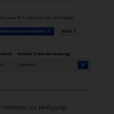
cht unter 15°C und nicht über 25°C lagern
Gebrauchsinformation:
MSDS
get_app
get_app
m(en)
Haltbar (nach Herstellung)
ts
12 Monate
shopping_cart
d Tierärzten zur Verfügung.