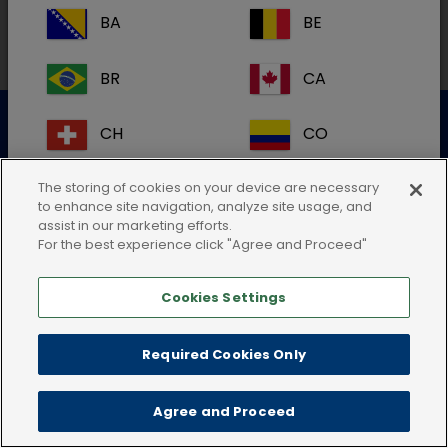
BA
BE
BR
CA
Datenschutzerklärung
Nutzungsbedingungen
CH
CO
Cookie-Richtlinie
AGB
Impressum
CR
DK
The storing of cookies on your device are necessary
to enhance site navigation, analyze site usage, and
assist in our marketing efforts.
ES
FI
For the best experience click "Agree and Proceed"
Cookies Settings
FR
GB
HR
IE
Required Cookies Only
IT
KR
Agree and Proceed