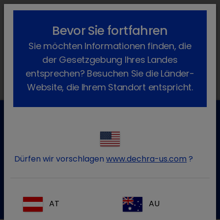
lock_outline
search
menu
Bevor Sie fortfahren
Sie befinden sich hier:
Home
Produkte
Hund
Arzneimittel
Sie möchten Informationen finden, die
Verschreibungspflichtig
Sympagesic
der Gesetzgebung Ihres Landes
entsprechen? Besuchen Sie die Länder-
Website, die Ihrem Standort entspricht.
Kundenservice für Tierarztpraxen
Kontaktieren Sie unseren Kundenservice.
Dürfen wir vorschlagen
www.dechra-us.com
?
Zum Kontaktformular
Tel.:+49 7525 / 2050
AT
AU