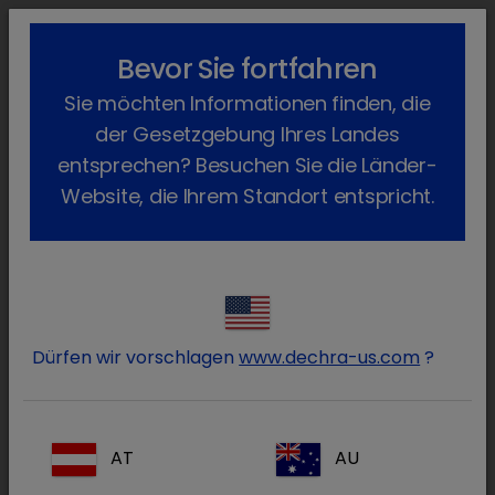
lock_outline
search
menu
Bevor Sie fortfahren
Sie befinden sich hier:
Home
Produkte
Hund
Arzneimittel
Sie möchten Informationen finden, die
Verschreibungspflichtig
Sporimune
Zurück
der Gesetzgebung Ihres Landes
Sporimune
entsprechen? Besuchen Sie die Länder-
Website, die Ihrem Standort entspricht.
Dürfen wir vorschlagen
www.dechra-us.com
?
AT
AU