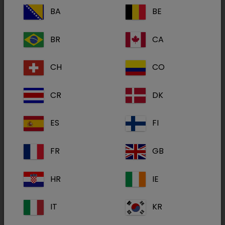
BA
BE
50 mg/ml Lösung zum Eingeben für Katzen
BR
CA
und Hunde
CH
CO
Behandlung chronisch-manifester atopischer
Dermatitis bei Hunden. Symptomatische
CR
DK
Behandlung einer chronischen allergischen
Dermatitis bei Katzen.
ES
FI
FR
GB
1 ml Lösung enthält: Ciclosporin
50,0 mg
HR
IE
Sonstige Bestandteile: Ethanol
Wirkstoff(e):
(E-1520) 100,0 mg, all-rac-alpha-
Tocopherolacetat (E-307) 1,0
IT
KR
mg