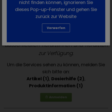
nicht finden können, ignorieren Sie
Monate
dieses Pop-up-Fenster und gehen Sie
zurück zur Website
Verwerfen
Services für die Tierarztpraxis stehen
ausschließlich Tierärztinnen und Tierärzten
zur Verfügung.
Um die Services sehen zu können, melden Sie
sich bitte an:
Artikel (1)
,
Dosierhilfe (2)
,
Produktinformation (1)
Anmelden
lock_outline