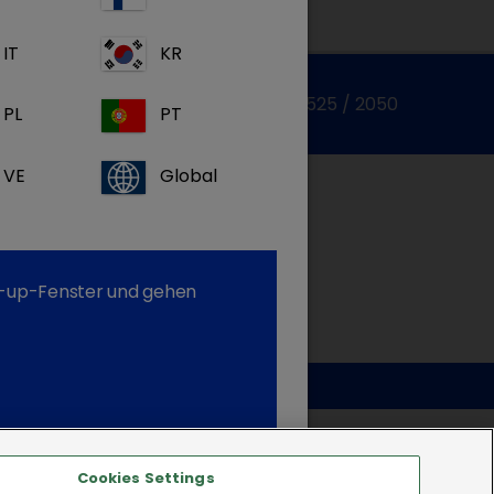
IT
KR
Zum Kontaktformular
Tel.:+49 7525 / 2050
PL
PT
VE
Global
op-up-Fenster und gehen
Cookies Settings