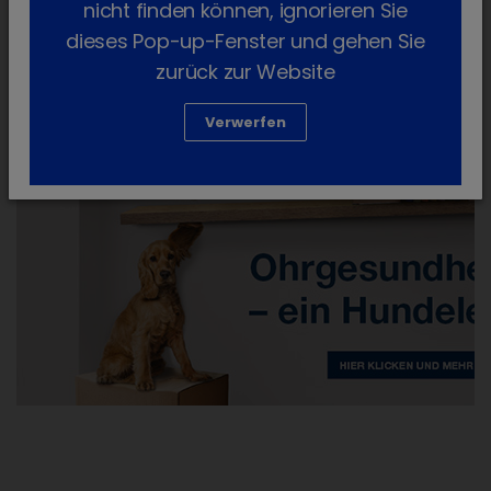
nicht finden können, ignorieren Sie
1824603
40 x 1,2 g
3 Jahre
shopping_cart
dieses Pop-up-Fenster und gehen Sie
zurück zur Website
Verwerfen
​​