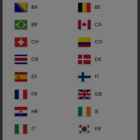
BA
BE
Ohrengel für Hunde
BR
CA
​Zur Behandlung der akuten Otitis externa und
CH
CO
akuter Exazerbationen einer rezidivierenden
Otitis externa, hervorgerufen durch
CR
DK
Staphylococcus pseudintermedius
und
Malassezia pachydermatis
.
ES
FI
FR
GB
1 Dosis (1,2 g) enthält: Terbinafin:
10 mg, Florfenicol: 10 mg,
HR
IE
Betamethasonacetat: 1 mg,
entsprechend Betamethason
Wirkstoff(e):
Base 0,9 mg
IT
KR
Sonstiger Bestandteil: