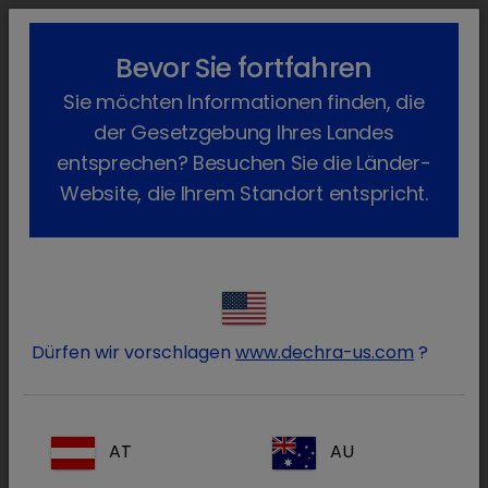
lock_outline
search
menu
Bevor Sie fortfahren
Sie befinden sich hier:
Home
Produkte
Hund
Arzneimittel
Sie möchten Informationen finden, die
Verschreibungspflichtig
Osurnia
Zurück
der Gesetzgebung Ihres Landes
Osurnia
entsprechen? Besuchen Sie die Länder-
Website, die Ihrem Standort entspricht.
Dürfen wir vorschlagen
www.dechra-us.com
?
AT
AU