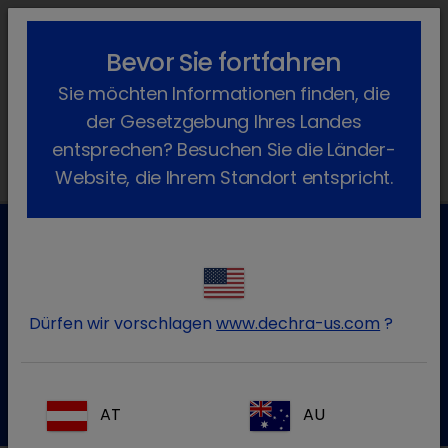
lock_outline
search
menu
Bevor Sie fortfahren
Sie befinden sich hier:
Home
Produkte
Hund
Arzneimittel
Sie möchten Informationen finden, die
Verschreibungspflichtig
Enadog
der Gesetzgebung Ihres Landes
entsprechen? Besuchen Sie die Länder-
Website, die Ihrem Standort entspricht.
Kundenservice für Tierarztpraxen
Kontaktieren Sie unseren Kundenservice.
Dürfen wir vorschlagen
www.dechra-us.com
?
Zum Kontaktformular
Tel.:+49 7525 / 2050
AT
AU