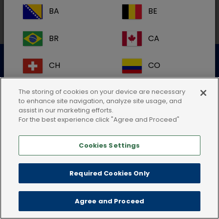
BA
BE
BR
CA
Datenschutzerklärung
Nutzungsbedingungen
CH
CO
Cookie-Richtlinie
AGB
Impressum
CR
DK
The storing of cookies on your device are necessary
to enhance site navigation, analyze site usage, and
assist in our marketing efforts.
ES
FI
For the best experience click "Agree and Proceed"
Cookies Settings
FR
GB
HR
IE
Required Cookies Only
IT
KR
Agree and Proceed