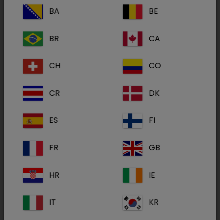
BA
BE
697 mg/g
BR
CA
Pulver zum Eingeben über das Trinkwasser
für Hühner, Enten und Puten
CH
CO
Behandlung von Infektionen bei Hühnern, Puten
CR
DK
und Enten, die durch Amoxicillinempfindliche
Erreger verursacht sind.
ES
FI
FR
GB
1 g enthält: Amoxicillin 697 mg,
Wirkstoff(e):
entsprechend Amoxicillintrihydrat
800 mg
HR
IE
Handelsform(en):
1 kg
IT
KR
Hühner: Essbare Gewebe: 1 Tag