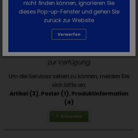
nicht finden können, ignorieren Sie
dieses Pop-up-Fenster und gehen Sie
zurück zur Website
Verwerfen
Services für die Tierarztpraxis stehen
ausschließlich Tierärztinnen und Tierärzten
zur Verfügung.
Um die Services sehen zu können, melden Sie
sich bitte an:
Artikel (3)
,
Poster (1)
,
Produktinformation
(4)
Anmelden
lock_outline