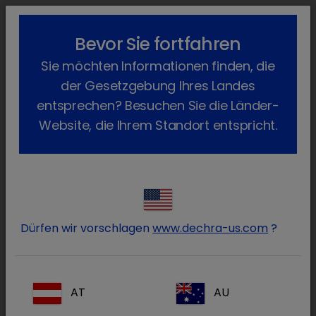
lock_outline
search
menu
Bevor Sie fortfahren
Sie befinden sich hier:
Home
Produkte
Geflügel
Arzneimittel
Sie möchten Informationen finden, die
Verschreibungspflichtig
Solamocta
Zurück
der Gesetzgebung Ihres Landes
Solamocta
entsprechen? Besuchen Sie die Länder-
Website, die Ihrem Standort entspricht.
Dürfen wir vorschlagen
www.dechra-us.com
?
AT
AU