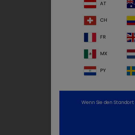
AT
CH
FR
MX
PY
Wenn Sie den Standort 