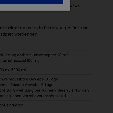
lempfindliche Stämme von
Avibacterium
arzneimittels muss die Erkrankung im Bestand
stiziert worden sein.
ml Lösung enthält: Trimethoprim 20 mg,
ulfamethoxazol 100 mg
00 ml, 5000 ml
hweine: Essbare Gewebe: 8 Tage
hner: Essbare Gewebe: 5 Tage
cht zur Anwendung bei Hühnern, deren Eier für den
nschlichen Verzehr vorgesehen sind.
cht einfrieren