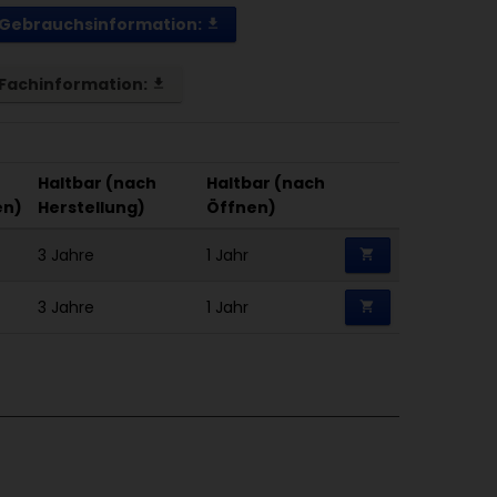
Gebrauchsinformation:
get_app
Fachinformation:
get_app
Haltbar (nach
Haltbar (nach
en)
Herstellung)
Öffnen)
3 Jahre
1 Jahr
shopping_cart
3 Jahre
1 Jahr
shopping_cart