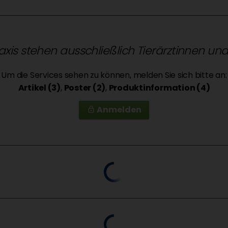
raxis stehen ausschließlich Tierärztinnen un
Um die Services sehen zu können, melden Sie sich bitte an:
Artikel (3)
,
Poster (2)
,
Produktinformation (4)
Anmelden
lock_outline