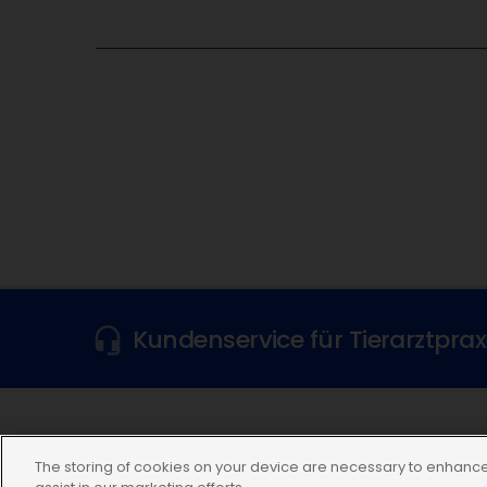
Kundenservice für Tierarztpra
Folgen Sie uns
The storing of cookies on your device are necessary to enhance 