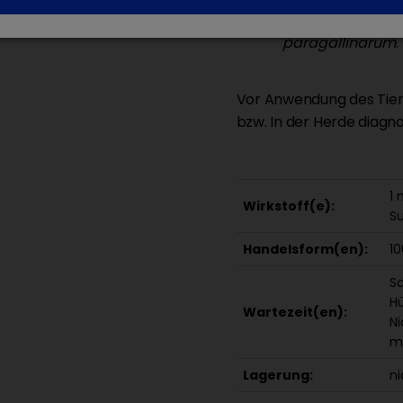
Sulfamethoxazo
paragallinarum
.
Vor Anwendung des Tier
bzw. In der Herde diagno
1 
Wirkstoff(e):
S
Handelsform(en):
10
Sc
Hü
Wartezeit(en):
Ni
me
Lagerung:
ni