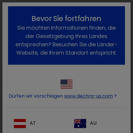
lock_outline
search
menu
Bevor Sie fortfahren
Sie befinden sich hier:
Home
Produkte
Geflügel
Arzneimittel
Sie möchten Informationen finden, die
Verschreibungspflichtig
Fluboral
Zurück
der Gesetzgebung Ihres Landes
Fluboral
entsprechen? Besuchen Sie die Länder-
Website, die Ihrem Standort entspricht.
Dürfen wir vorschlagen
www.dechra-us.com
?
AT
AU