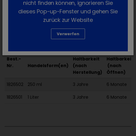
nicht finden können, ignorieren Sie
erforderlich
dieses Pop-up-Fenster und gehen Sie
Gebrauchsinformation:
zurück zur Website
get_app
Dokumente:
Fachinformation:
get_app
Verwerfen
Best.-
Haltbarkeit
Haltbarkeit
Nr.
Handelsform(en)
(nach
​ (nach
Herstellung)
Öffnen)
1826502
250 ml
3 Jahre
6 Monate
1826501
1 Liter
3 Jahre
6 Monate